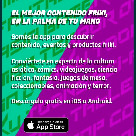
EL MEJOR CONTENIDO FRIKI,
EN LA PALMA DE TU MANO
Somos la app para descubrir
contenido, eventos y productos friki.
Conviértete en experto de la cultura
asiática, cómics, videojuegos, ciencia
ficción, fantasía, juegos de mesa,
coleccionables, animación y terror.
Descárgala gratis en iOS o Android.