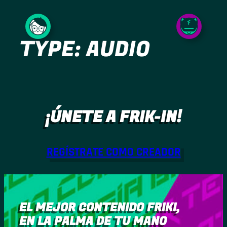
Saltar
al
TYPE:
AUDIO
contenido
¡ÚNETE A FRIK-IN!
REGÍSTRATE COMO CREADOR
EL MEJOR CONTENIDO FRIKI,
EN LA PALMA DE TU MANO