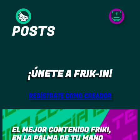
Saltar
al
POSTS
contenido
¡ÚNETE A FRIK-IN!
REGÍSTRATE COMO CREADOR
EL MEJOR CONTENIDO FRIKI,
EN LA PALMA DE TU MANO