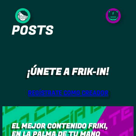
Saltar
al
POSTS
contenido
¡ÚNETE A FRIK-IN!
REGÍSTRATE COMO CREADOR
EL MEJOR CONTENIDO FRIKI,
EN LA PALMA DE TU MANO