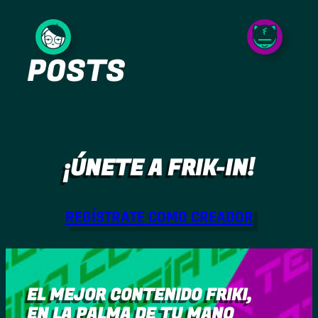
Saltar
al
POSTS
contenido
¡ÚNETE A FRIK-IN!
REGÍSTRATE COMO CREADOR
EL MEJOR CONTENIDO FRIKI,
EN LA PALMA DE TU MANO