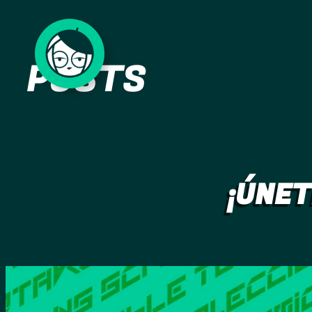
Saltar
al
POSTS
contenido
¡ÚNET