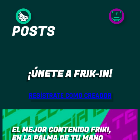
Saltar
al
POSTS
contenido
¡ÚNETE A FRIK-IN!
REGÍSTRATE COMO CREADOR
EL MEJOR CONTENIDO FRIKI,
EN LA PALMA DE TU MANO