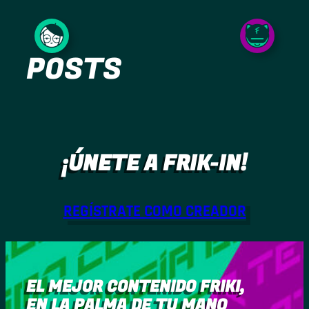
Saltar
al
POSTS
contenido
¡ÚNETE A FRIK-IN!
REGÍSTRATE COMO CREADOR
EL MEJOR CONTENIDO FRIKI,
EN LA PALMA DE TU MANO