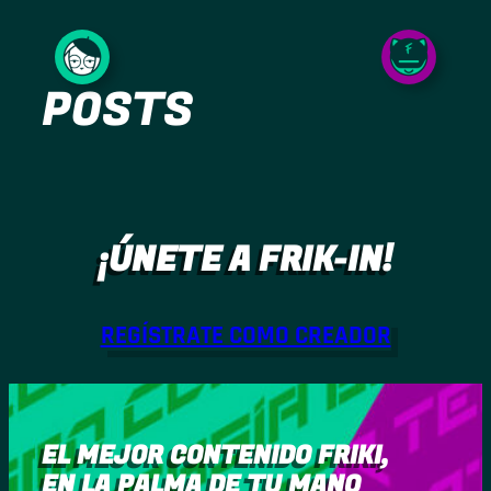
Saltar
al
POSTS
contenido
¡ÚNETE A FRIK-IN!
REGÍSTRATE COMO CREADOR
EL MEJOR CONTENIDO FRIKI,
EN LA PALMA DE TU MANO