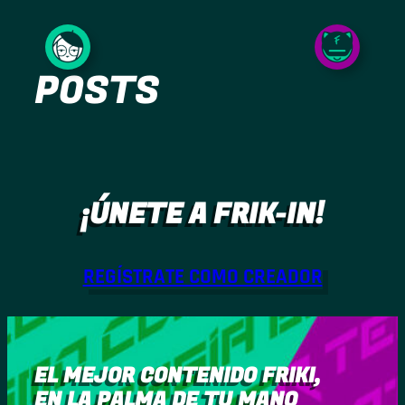
Saltar
al
POSTS
contenido
¡ÚNETE A FRIK-IN!
REGÍSTRATE COMO CREADOR
EL MEJOR CONTENIDO FRIKI,
EN LA PALMA DE TU MANO