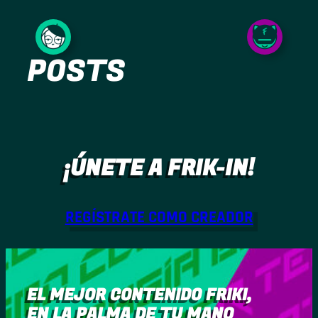
Saltar
al
POSTS
contenido
¡ÚNETE A FRIK-IN!
REGÍSTRATE COMO CREADOR
EL MEJOR CONTENIDO FRIKI,
EN LA PALMA DE TU MANO