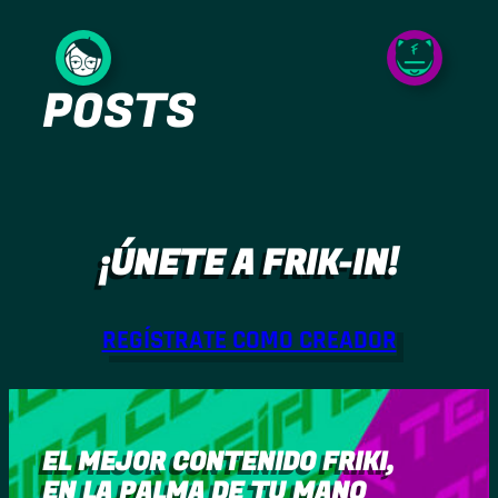
Saltar
al
POSTS
contenido
¡ÚNETE A FRIK-IN!
REGÍSTRATE COMO CREADOR
EL MEJOR CONTENIDO FRIKI,
EN LA PALMA DE TU MANO