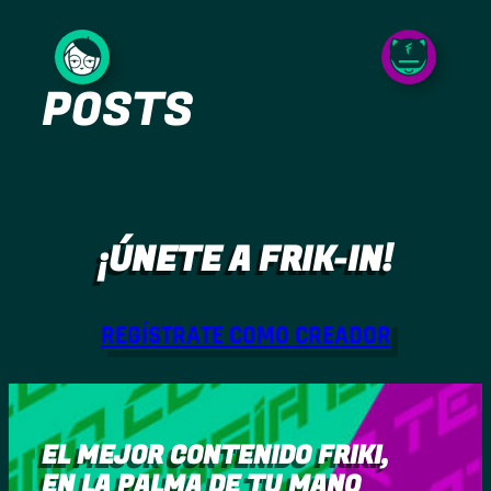
Saltar
al
POSTS
contenido
¡ÚNETE A FRIK-IN!
REGÍSTRATE COMO CREADOR
EL MEJOR CONTENIDO FRIKI,
EN LA PALMA DE TU MANO