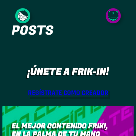
Saltar
al
POSTS
contenido
¡ÚNETE A FRIK-IN!
REGÍSTRATE COMO CREADOR
EL MEJOR CONTENIDO FRIKI,
EN LA PALMA DE TU MANO