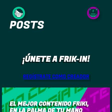
Saltar
al
POSTS
contenido
¡ÚNETE A FRIK-IN!
REGÍSTRATE COMO CREADOR
EL MEJOR CONTENIDO FRIKI,
EN LA PALMA DE TU MANO