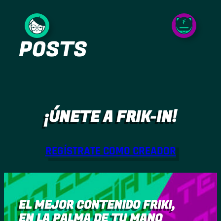
Saltar
al
POSTS
contenido
¡ÚNETE A FRIK-IN!
REGÍSTRATE COMO CREADOR
EL MEJOR CONTENIDO FRIKI,
EN LA PALMA DE TU MANO