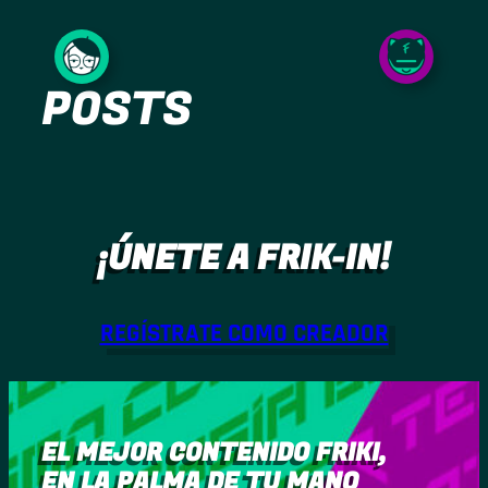
Saltar
al
POSTS
contenido
¡ÚNETE A FRIK-IN!
REGÍSTRATE COMO CREADOR
EL MEJOR CONTENIDO FRIKI,
EN LA PALMA DE TU MANO