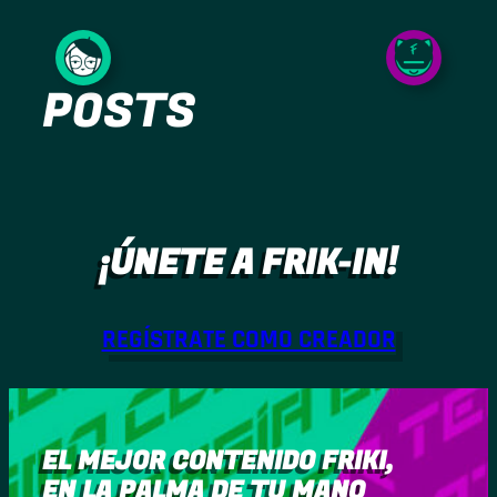
Saltar
al
POSTS
contenido
¡ÚNETE A FRIK-IN!
REGÍSTRATE COMO CREADOR
EL MEJOR CONTENIDO FRIKI,
EN LA PALMA DE TU MANO