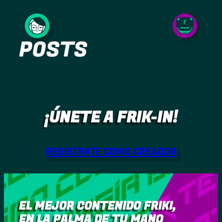
Saltar
al
POSTS
contenido
¡ÚNETE A FRIK-IN!
REGÍSTRATE COMO CREADOR
EL MEJOR CONTENIDO FRIKI,
EN LA PALMA DE TU MANO