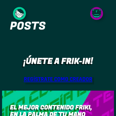
Saltar
al
POSTS
contenido
¡ÚNETE A FRIK-IN!
REGÍSTRATE COMO CREADOR
EL MEJOR CONTENIDO FRIKI,
EN LA PALMA DE TU MANO