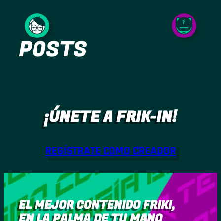
Saltar
al
POSTS
contenido
¡ÚNETE A FRIK-IN!
REGÍSTRATE COMO CREADOR
EL MEJOR CONTENIDO FRIKI,
EN LA PALMA DE TU MANO