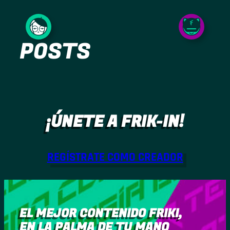
Saltar
al
POSTS
contenido
¡ÚNETE A FRIK-IN!
REGÍSTRATE COMO CREADOR
EL MEJOR CONTENIDO FRIKI,
EN LA PALMA DE TU MANO