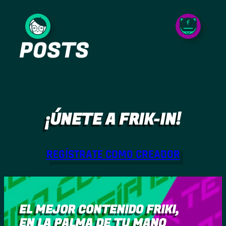
Saltar
al
POSTS
contenido
¡ÚNETE A FRIK-IN!
REGÍSTRATE COMO CREADOR
EL MEJOR CONTENIDO FRIKI,
EN LA PALMA DE TU MANO