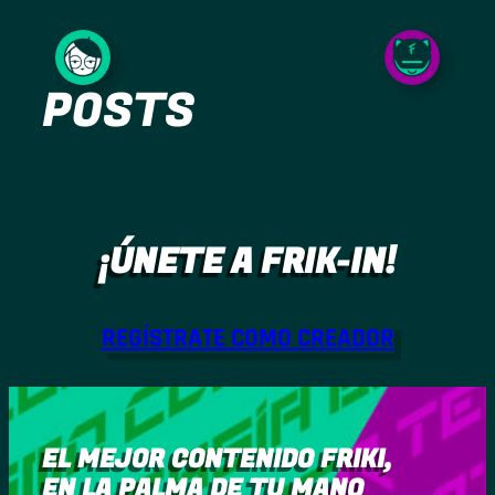
Saltar
al
POSTS
contenido
¡ÚNETE A FRIK-IN!
REGÍSTRATE COMO CREADOR
EL MEJOR CONTENIDO FRIKI,
EN LA PALMA DE TU MANO