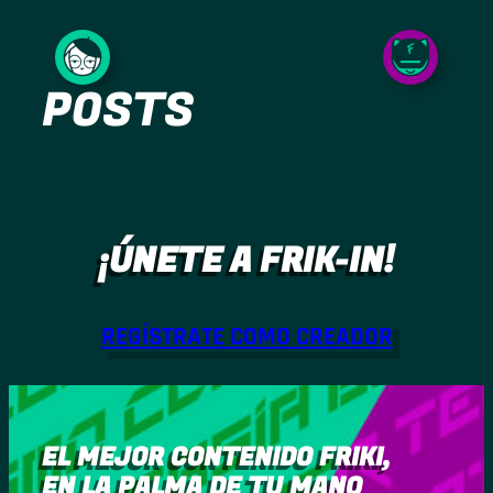
Saltar
al
POSTS
contenido
¡ÚNETE A FRIK-IN!
REGÍSTRATE COMO CREADOR
EL MEJOR CONTENIDO FRIKI,
EN LA PALMA DE TU MANO