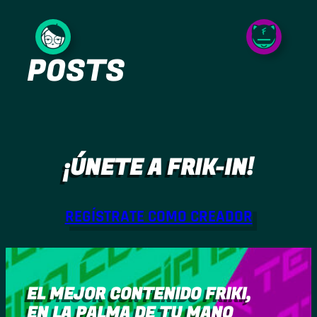
Saltar
al
POSTS
contenido
¡ÚNETE A FRIK-IN!
REGÍSTRATE COMO CREADOR
EL MEJOR CONTENIDO FRIKI,
EN LA PALMA DE TU MANO