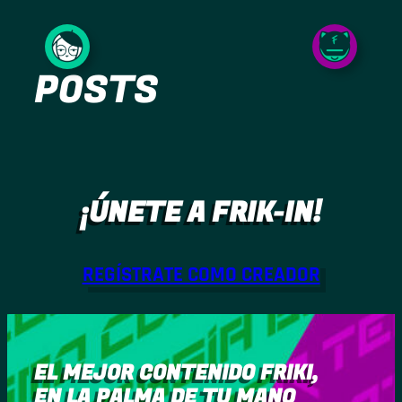
Saltar
al
POSTS
contenido
¡ÚNETE A FRIK-IN!
REGÍSTRATE COMO CREADOR
EL MEJOR CONTENIDO FRIKI,
EN LA PALMA DE TU MANO