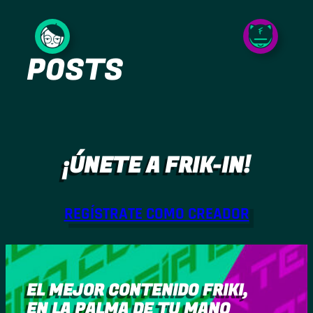
Saltar
al
POSTS
contenido
¡ÚNETE A FRIK-IN!
REGÍSTRATE COMO CREADOR
EL MEJOR CONTENIDO FRIKI,
EN LA PALMA DE TU MANO