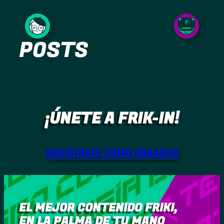
Saltar
al
POSTS
contenido
¡ÚNETE A FRIK-IN!
REGÍSTRATE COMO CREADOR
EL MEJOR CONTENIDO FRIKI,
EN LA PALMA DE TU MANO