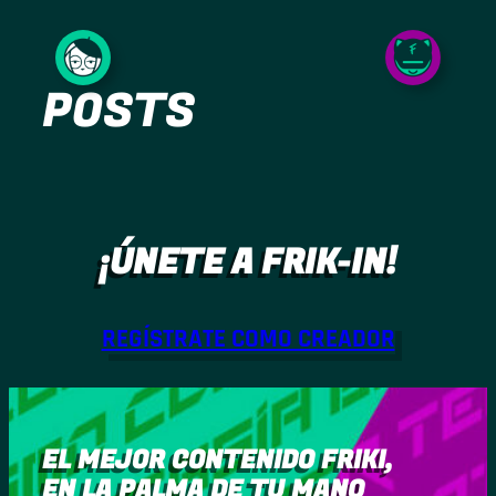
Saltar
al
POSTS
contenido
¡ÚNETE A FRIK-IN!
REGÍSTRATE COMO CREADOR
EL MEJOR CONTENIDO FRIKI,
EN LA PALMA DE TU MANO