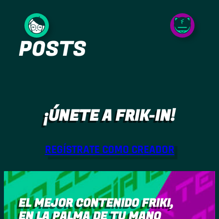
Saltar
al
POSTS
contenido
¡ÚNETE A FRIK-IN!
REGÍSTRATE COMO CREADOR
EL MEJOR CONTENIDO FRIKI,
EN LA PALMA DE TU MANO