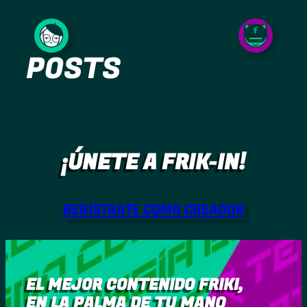
Saltar
al
POSTS
contenido
¡ÚNETE A FRIK-IN!
REGÍSTRATE COMO CREADOR
EL MEJOR CONTENIDO FRIKI,
EN LA PALMA DE TU MANO