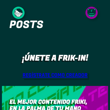
Saltar
al
POSTS
contenido
¡ÚNETE A FRIK-IN!
REGÍSTRATE COMO CREADOR
EL MEJOR CONTENIDO FRIKI,
EN LA PALMA DE TU MANO