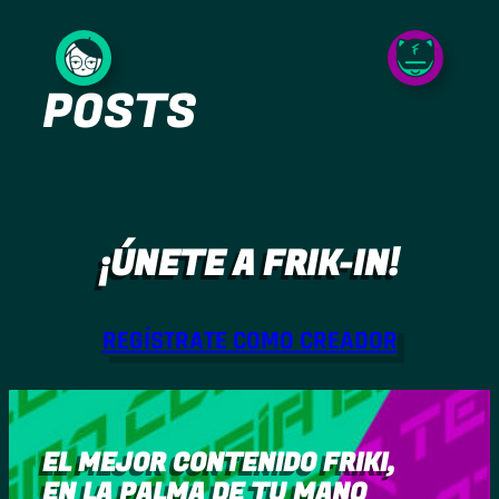
Saltar
al
POSTS
contenido
¡ÚNETE A FRIK-IN!
REGÍSTRATE COMO CREADOR
EL MEJOR CONTENIDO FRIKI,
EN LA PALMA DE TU MANO