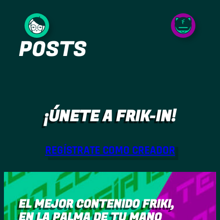
Saltar
al
POSTS
contenido
¡ÚNETE A FRIK-IN!
REGÍSTRATE COMO CREADOR
EL MEJOR CONTENIDO FRIKI,
EN LA PALMA DE TU MANO