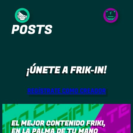
Saltar
al
POSTS
contenido
¡ÚNETE A FRIK-IN!
REGÍSTRATE COMO CREADOR
EL MEJOR CONTENIDO FRIKI,
EN LA PALMA DE TU MANO