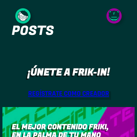
Saltar
al
POSTS
contenido
¡ÚNETE A FRIK-IN!
REGÍSTRATE COMO CREADOR
EL MEJOR CONTENIDO FRIKI,
EN LA PALMA DE TU MANO