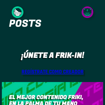
Saltar
al
POSTS
contenido
¡ÚNETE A FRIK-IN!
REGÍSTRATE COMO CREADOR
EL MEJOR CONTENIDO FRIKI,
EN LA PALMA DE TU MANO