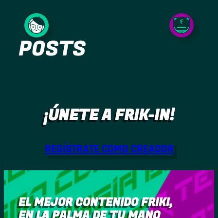
Saltar
al
POSTS
contenido
¡ÚNETE A FRIK-IN!
REGÍSTRATE COMO CREADOR
EL MEJOR CONTENIDO FRIKI,
EN LA PALMA DE TU MANO