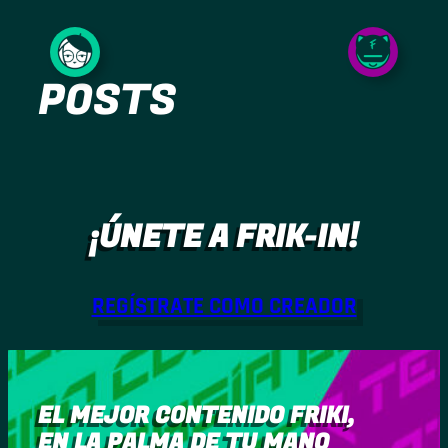
Saltar
al
POSTS
contenido
¡ÚNETE A FRIK-IN!
REGÍSTRATE COMO CREADOR
EL MEJOR CONTENIDO FRIKI,
EN LA PALMA DE TU MANO