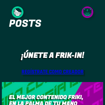
Saltar
al
POSTS
contenido
¡ÚNETE A FRIK-IN!
REGÍSTRATE COMO CREADOR
EL MEJOR CONTENIDO FRIKI,
EN LA PALMA DE TU MANO