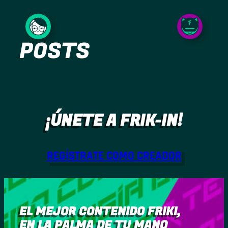
Saltar
al
POSTS
contenido
¡ÚNETE A FRIK-IN!
REGÍSTRATE COMO CREADOR
EL MEJOR CONTENIDO FRIKI,
EN LA PALMA DE TU MANO