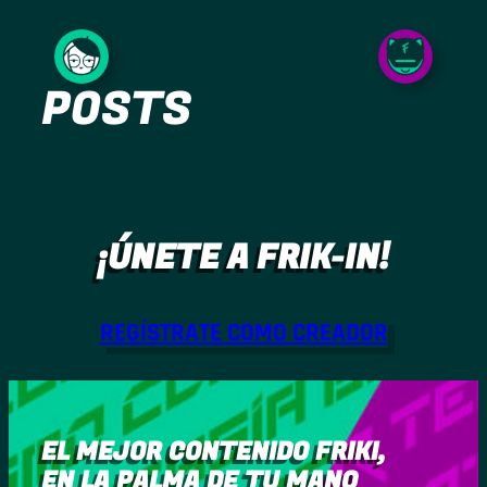
Saltar
al
POSTS
contenido
¡ÚNETE A FRIK-IN!
REGÍSTRATE COMO CREADOR
EL MEJOR CONTENIDO FRIKI,
EN LA PALMA DE TU MANO