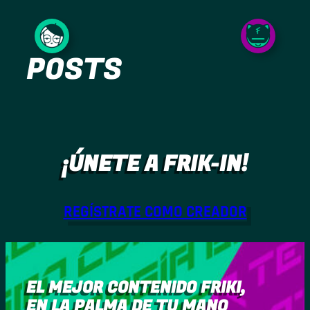
Saltar
al
POSTS
contenido
¡ÚNETE A FRIK-IN!
REGÍSTRATE COMO CREADOR
EL MEJOR CONTENIDO FRIKI,
EN LA PALMA DE TU MANO