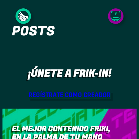
Saltar
al
POSTS
contenido
¡ÚNETE A FRIK-IN!
REGÍSTRATE COMO CREADOR
EL MEJOR CONTENIDO FRIKI,
EN LA PALMA DE TU MANO