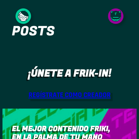
Saltar
al
POSTS
contenido
¡ÚNETE A FRIK-IN!
REGÍSTRATE COMO CREADOR
EL MEJOR CONTENIDO FRIKI,
EN LA PALMA DE TU MANO