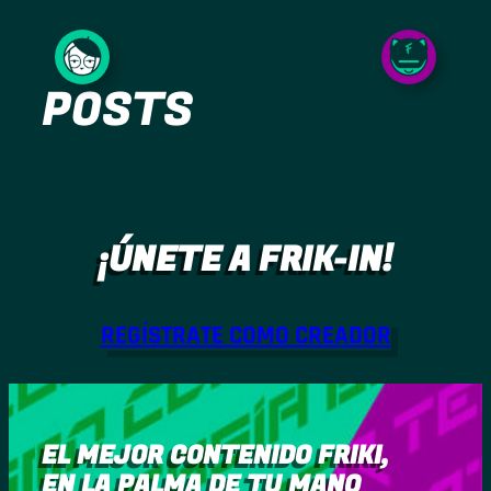
Saltar
al
POSTS
contenido
¡ÚNETE A FRIK-IN!
REGÍSTRATE COMO CREADOR
EL MEJOR CONTENIDO FRIKI,
EN LA PALMA DE TU MANO