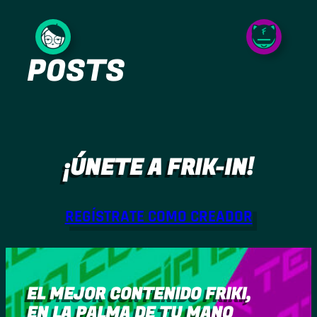
Saltar
al
POSTS
contenido
¡ÚNETE A FRIK-IN!
REGÍSTRATE COMO CREADOR
EL MEJOR CONTENIDO FRIKI,
EN LA PALMA DE TU MANO