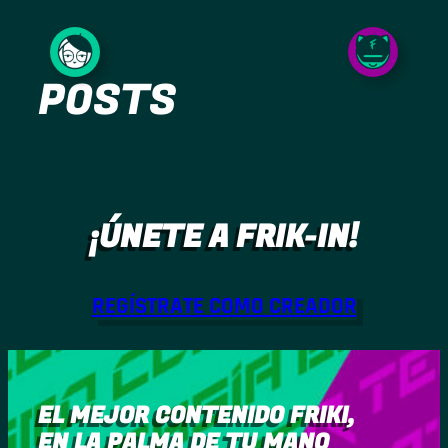
Saltar
al
POSTS
contenido
¡ÚNETE A FRIK-IN!
REGÍSTRATE COMO CREADOR
EL MEJOR CONTENIDO FRIKI,
EN LA PALMA DE TU MANO