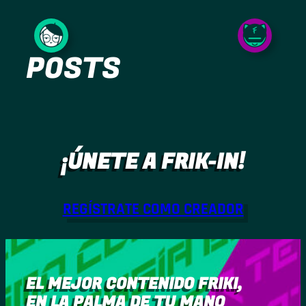
Saltar
al
POSTS
contenido
¡ÚNETE A FRIK-IN!
REGÍSTRATE COMO CREADOR
EL MEJOR CONTENIDO FRIKI,
EN LA PALMA DE TU MANO